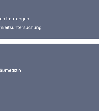
den Impfungen
chkeitsuntersuchung
fäßmedizin