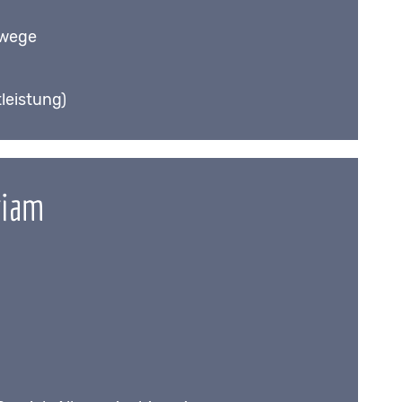
nwege
leistung)
riam